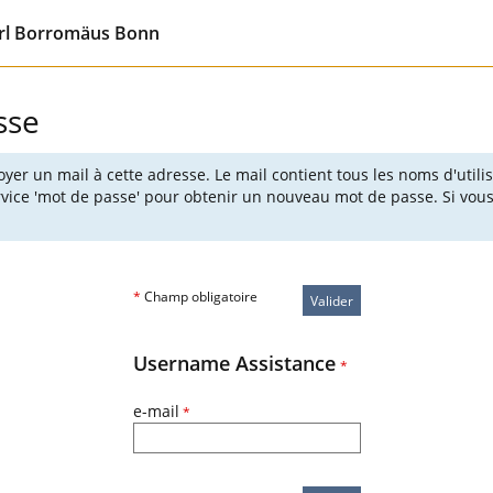
arl Borromäus Bonn
sse
oyer un mail à cette adresse. Le mail contient tous les noms d'utili
service 'mot de passe' pour obtenir un nouveau mot de passe. Si vo
*
Champ obligatoire
Valider
Username Assistance
*
e-mail
*